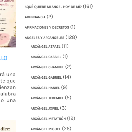
(161)
¿QUÉ QUIERE MI ÁNGEL HOY DE MÍ?
(2)
ABUNDANCIA
(1)
AFIRMACIONES Y DECRETOS
(128)
ANGELES Y ARCÁNGELES
(11)
ARCÁNGEL AZRAEL
(1)
LLO
ARCÁNGEL CASSIEL
(2)
ARCÁNGEL CHAMUEL
irá una
(14)
ARCÁNGEL GABRIEL
rte que
ienzan
(9)
ARCÁNGEL HANIEL
palabra
(5)
ARCÁNGEL JEREMIEL
 o una
(3)
ARCÁNGEL JOFIEL
(19)
ARCÁNGEL METATRÓN
(26)
ARCÁNGEL MIGUEL