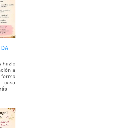
 DA
y hazlo
nción a
a forma
a casa
más