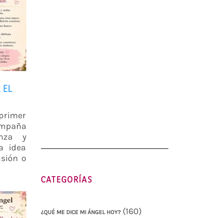
 EL
 primer
compaña
nza y
a idea
usión o
CATEGORÍAS
(160)
¿QUÉ ME DICE MI ÁNGEL HOY?