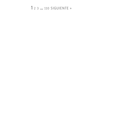
1
…
2
3
110
SIGUIENTE »