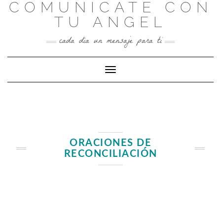
COMUNICATE CON
Skip
to
TU ANGEL
content
cada día un mensaje para ti
Toggle Navigation
ORACIONES DE
RECONCILIACIÓN