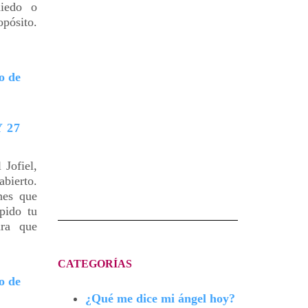
miedo o
pósito.
 27
ofiel,
bierto.
nes que
pido tu
ara que
CATEGORÍAS
¿Qué me dice mi ángel hoy?