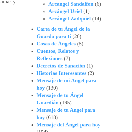
, amar y
Arcángel Sandalfón
(6)
Arcángel Uriel
(1)
Arcángel Zadquiel
(14)
Carta de tu Ángel de la
Guarda para ti
(26)
Cosas de Ángeles
(5)
Cuentos, Relatos y
Reflexiones
(7)
Decretos de Sanación
(1)
Historias Interesantes
(2)
Mensaje de mi Angel para
hoy
(130)
Mensaje de tu Ángel
Guardián
(195)
Mensaje de tu Angel para
hoy
(618)
Mensaje del Ángel para hoy