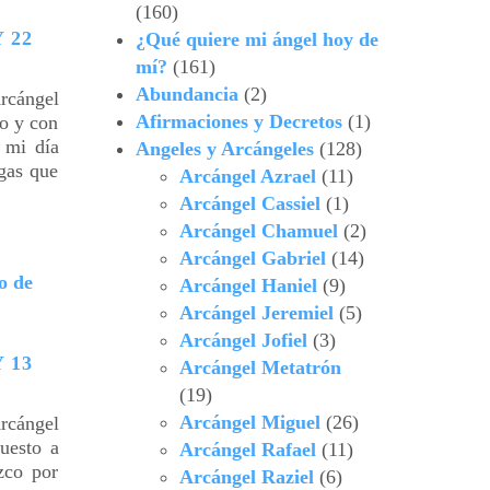
(160)
 22
¿Qué quiere mi ángel hoy de
mí?
(161)
Abundancia
(2)
ángel
Afirmaciones y Decretos
(1)
to y con
e mi día
Angeles y Arcángeles
(128)
rgas que
Arcángel Azrael
(11)
Arcángel Cassiel
(1)
Arcángel Chamuel
(2)
Arcángel Gabriel
(14)
Arcángel Haniel
(9)
Arcángel Jeremiel
(5)
Arcángel Jofiel
(3)
 13
Arcángel Metatrón
(19)
Arcángel Miguel
(26)
ángel
uesto a
Arcángel Rafael
(11)
zco por
Arcángel Raziel
(6)