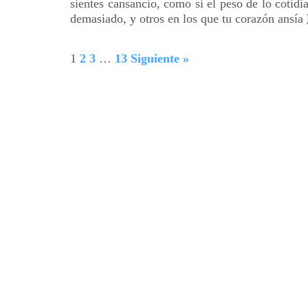
sientes cansancio, como si el peso de lo cotidi
demasiado, y otros en los que tu corazón ansía
1
2
3
…
13
Siguiente »