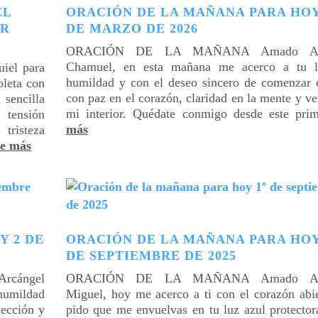
EL
ORACIÓN DE LA MAÑANA PARA HOY
AR
DE MARZO DE 2026
ORACIÓN DE LA MAÑANA Amado Arc
Chamuel, en esta mañana me acerco a tu 
uiel para
humildad y con el deseo sincero de comenzar e
oleta con
con paz en el corazón, claridad en la mente y v
 sencilla
mi interior. Quédate conmigo desde este pr
 tensión
más
risteza
e más
Y 2 DE
ORACIÓN DE LA MAÑANA PARA HOY
DE SEPTIEMBRE DE 2025
cángel
ORACIÓN DE LA MAÑANA Amado Arc
humildad
Miguel, hoy me acerco a ti con el corazón abie
tección y
pido que me envuelvas en tu luz azul protector