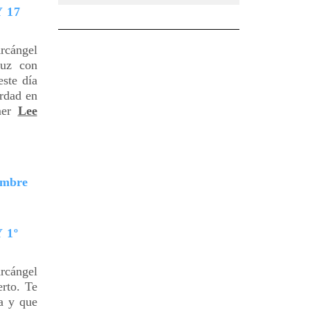
 17
ángel
luz con
ste día
erdad en
imer
Lee
 1º
ángel
rto. Te
a y que