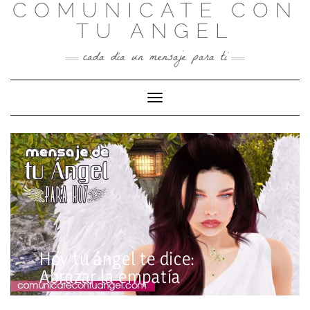
COMUNICATE CON
Skip
to
TU ANGEL
content
cada día un mensaje para ti
Toggle Navigation
Hoy tu ángel te dice:
Abrazar la empatía