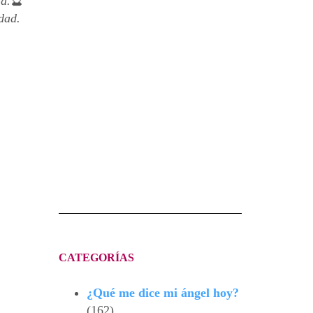
ud.
🔮
dad.
CATEGORÍAS
¿Qué me dice mi ángel hoy?
(162)