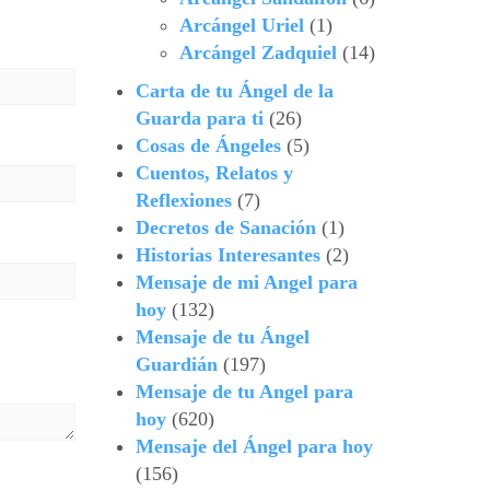
Arcángel Uriel
(1)
Arcángel Zadquiel
(14)
Carta de tu Ángel de la
Guarda para ti
(26)
Cosas de Ángeles
(5)
Cuentos, Relatos y
Reflexiones
(7)
Decretos de Sanación
(1)
Historias Interesantes
(2)
Mensaje de mi Angel para
hoy
(132)
Mensaje de tu Ángel
Guardián
(197)
Mensaje de tu Angel para
hoy
(620)
Mensaje del Ángel para hoy
(156)