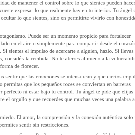
sidad de mantener el control sobre lo que sientes pueden hacer
 cueste expresar lo que realmente hay en tu interior. Tu ángel 
 ocultar lo que sientes, sino en permitirte vivirlo con honestid
rotagonismo. Puede ser un momento propicio para fortalecer
dado en el aire o simplemente para compartir desde el corazó
. Si sientes el impulso de acercarte a alguien, hazlo. Si lleva
, considérala recibida. No te aferres al miedo a la vulnerabil
forma de florecer.
s sentir que las emociones se intensifican y que ciertos impu
No permitas que los pequeños roces se conviertan en barreras
 perfecto ni estar bajo tu control. Tu ángel te pide que elijas 
obre el orgullo y que recuerdes que muchas veces una palabra 
n miedo. El amor, la comprensión y la conexión auténtica solo
ermites sentir sin restricciones.