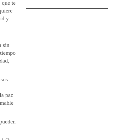
 que te
quiere
ad y
n sin
s tiempo
idad,
lsos
la paz
amable
 pueden