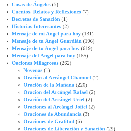
Cosas de Ángeles
(5)
Cuentos, Relatos y Reflexiones
(7)
Decretos de Sanación
(1)
Historias Interesantes
(2)
Mensaje de mi Angel para hoy
(131)
Mensaje de tu Ángel Guardián
(196)
Mensaje de tu Angel para hoy
(619)
Mensaje del Ángel para hoy
(155)
Oaciones Milagrosas
(262)
Novenas
(1)
Oración al Arcángel Chamuel
(2)
Oración de la Mañana
(220)
Oracion del Arcángel Rafael
(2)
Oración del Arcángel Uriel
(2)
Oraciones al Arcángel Jofiel
(2)
Oraciones de Abundancia
(3)
Oraciones de Gratitud
(6)
Oraciones de Liberación y Sanación
(29)