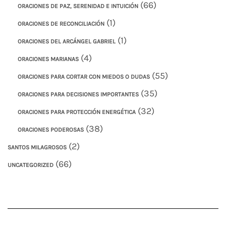
(66)
ORACIONES DE PAZ, SERENIDAD E INTUICIÓN
(1)
ORACIONES DE RECONCILIACIÓN
(1)
ORACIONES DEL ARCÁNGEL GABRIEL
(4)
ORACIONES MARIANAS
(55)
ORACIONES PARA CORTAR CON MIEDOS O DUDAS
(35)
ORACIONES PARA DECISIONES IMPORTANTES
(32)
ORACIONES PARA PROTECCIÓN ENERGÉTICA
(38)
ORACIONES PODEROSAS
(2)
SANTOS MILAGROSOS
(66)
UNCATEGORIZED