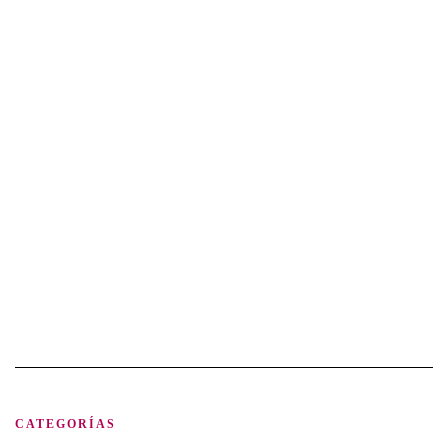
CATEGORÍAS