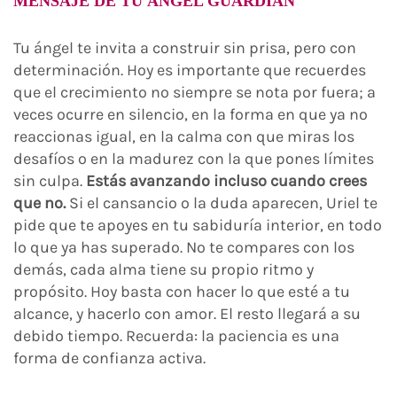
MENSAJE DE TU ÁNGEL GUARDIÁN
Tu ángel te invita a construir sin prisa, pero con
determinación. Hoy es importante que recuerdes
que el crecimiento no siempre se nota por fuera; a
veces ocurre en silencio, en la forma en que ya no
reaccionas igual, en la calma con que miras los
desafíos o en la madurez con la que pones límites
sin culpa.
Estás avanzando incluso cuando crees
que no.
Si el cansancio o la duda aparecen, Uriel te
pide que te apoyes en tu sabiduría interior, en todo
lo que ya has superado. No te compares con los
demás, cada alma tiene su propio ritmo y
propósito. Hoy basta con hacer lo que esté a tu
alcance, y hacerlo con amor. El resto llegará a su
debido tiempo. Recuerda: la paciencia es una
forma de confianza activa.