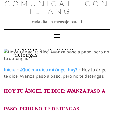
COMUNICATE CON
Skip
to
TU ANGEL
content
cada día un mensaje para ti
Toggle Navigation
Hoy tu ángel te dice: Avanza
paso a paso, pero no te
detengas
Inicio
»
¿Qué me dice mi ángel hoy?
»
Hoy tu ángel
te dice: Avanza paso a paso, pero no te detengas
HOY TU ÁNGEL TE DICE: AVANZA PASO A
PASO, PERO NO TE DETENGAS