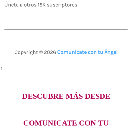
Únete a otros 15K suscriptores
Copyright © 2026
Comunícate con tu Ángel
↑
DESCUBRE MÁS DESDE
COMUNICATE CON TU