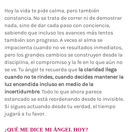
Hoy la vida te pide calma, pero también
constancia. No se trata de correr ni de demostrar
nada, sino de dar cada paso con conciencia,
sabiendo que incluso los avances más lentos
también son progreso. A veces el alma se
impacienta cuando no ve resultados inmediatos,
pero los grandes cambios se construyen desde la
disciplina, el compromiso y la fe en lo que aún no
se ve. Tu ángel te recuerda que
la claridad llega
cuando no te rindes, cuando decides mantener la
luz encendida incluso en medio de la
incertidumbre
. Todo lo que ahora parece
estancado se está reordenando desde lo invisible.
Si sigues actuando desde tu verdad, el tiempo
jugará a tu favor.
¿QUÉ ME DICE MI ÁNGEL HOY?