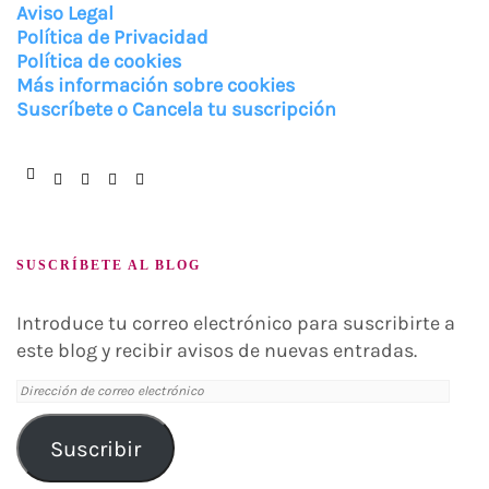
Aviso Legal
Política de Privacidad
Política de cookies
Más información sobre cookies
Suscríbete o Cancela tu suscripción
Facebook
Instagram
Twitter
Pinterest
You
Tube
SUSCRÍBETE AL BLOG
Introduce tu correo electrónico para suscribirte a
este blog y recibir avisos de nuevas entradas.
Dirección
de
correo
Suscribir
electrónico