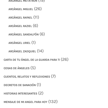
(19)
ARCÁNGEL METATRÓN
(26)
ARCÁNGEL MIGUEL
(11)
ARCÁNGEL RAFAEL
(6)
ARCÁNGEL RAZIEL
(6)
ARCÁNGEL SANDALFÓN
(1)
ARCÁNGEL URIEL
(14)
ARCÁNGEL ZADQUIEL
(26)
CARTA DE TU ÁNGEL DE LA GUARDA PARA TI
(5)
COSAS DE ÁNGELES
(7)
CUENTOS, RELATOS Y REFLEXIONES
(1)
DECRETOS DE SANACIÓN
(2)
HISTORIAS INTERESANTES
(132)
MENSAJE DE MI ANGEL PARA HOY