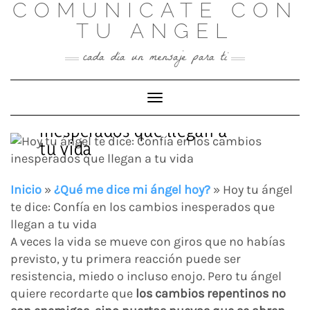
COMUNICATE CON
Skip
to
TU ANGEL
content
cada día un mensaje para ti
Hoy tu ángel te dice:
Toggle Navigation
Confía en los cambios
inesperados que llegan a
tu vida
Inicio
»
¿Qué me dice mi ángel hoy?
»
Hoy tu ángel
te dice: Confía en los cambios inesperados que
llegan a tu vida
A veces la vida se mueve con giros que no habías
previsto, y tu primera reacción puede ser
resistencia, miedo o incluso enojo. Pero tu ángel
quiere recordarte que
los cambios repentinos no