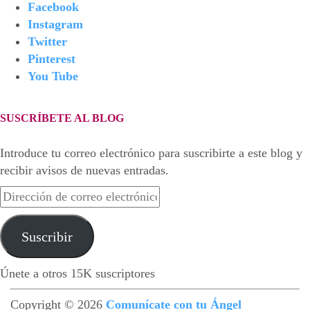
Facebook
Instagram
Twitter
Pinterest
You Tube
SUSCRÍBETE AL BLOG
Introduce tu correo electrónico para suscribirte a este blog y
recibir avisos de nuevas entradas.
Dirección
de
correo
Suscribir
electrónico
Únete a otros 15K suscriptores
Copyright © 2026
Comunícate con tu Ángel