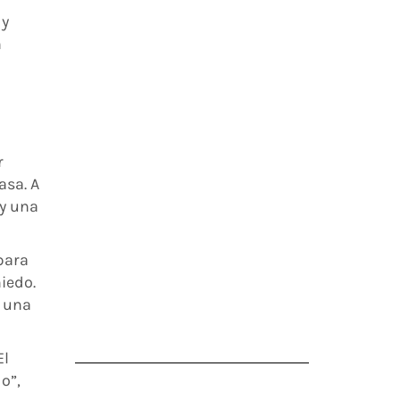
 y
n
r
asa. A
ay una
para
iedo.
o una
El
o”,