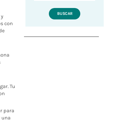
 y
es con
de
sona
s
gar. Tu
on
r para
r una