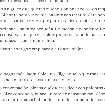
esito descansar”, “necesito hablarlo”.
as a alguien que quieres mucho. Con paciencia. Con res
Si hoy te notas sensible, háblate con ternura. Si te not
cupa, escríbelo y mira qué parte puedes atender primer
 ordenar. Una tarea pequeña. Un mensaje pendiente. U
Una conversación que necesitas preparar. Cuando haces 
r empieza a sentir más calma.
learte contigo y empieces a cuidarte mejor.
 la hagas más ligera. Solo una. Elige aquello que más es
des hacer para que pese un poco menos.
na conversación, piensa qué quieres decir con palabras 
o. Si es cansancio, busca un rato de descanso real. Si e
 una forma sana: hablando, llorando, caminando, res