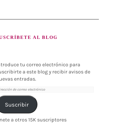
USCRÍBETE AL BLOG
ntroduce tu correo electrónico para
uscribirte a este blog y recibir avisos de
uevas entradas.
irección
e
orreo
Suscribir
lectrónico
nete a otros 15K suscriptores