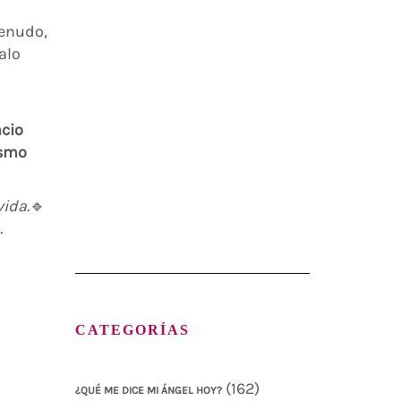
menudo,
alo
acio
ismo
vida.
🔹
.
CATEGORÍAS
(162)
¿QUÉ ME DICE MI ÁNGEL HOY?