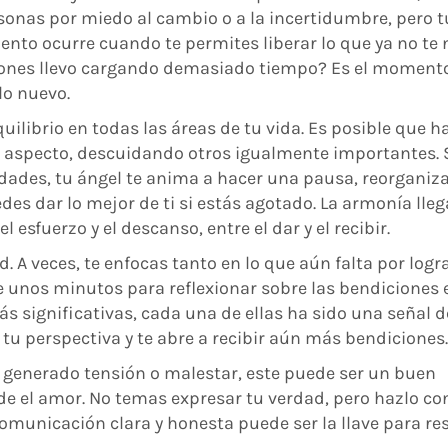
sonas por miedo al cambio o a la incertidumbre, pero t
ento ocurre cuando te permites liberar lo que ya no te 
ones llevo cargando demasiado tiempo? Es el moment
lo nuevo.
uilibrio en todas las áreas de tu vida. Es posible que h
aspecto, descuidando otros igualmente importantes. S
ades, tu ángel te anima a hacer una pausa, reorganiza
des dar lo mejor de ti si estás agotado. La armonía lleg
sfuerzo y el descanso, entre el dar y el recibir.
ud. A veces, te enfocas tanto en lo que aún falta por logr
e unos minutos para reflexionar sobre las bendiciones 
s significativas, cada una de ellas ha sido una señal d
 tu perspectiva y te abre a recibir aún más bendiciones.
 generado tensión o malestar, este puede ser un buen
 el amor. No temas expresar tu verdad, pero hazlo con
comunicación clara y honesta puede ser la llave para re