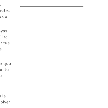
u
nutre.
o de
ayas
i te
r tus
a
ar que
en tu
e
 la
solver