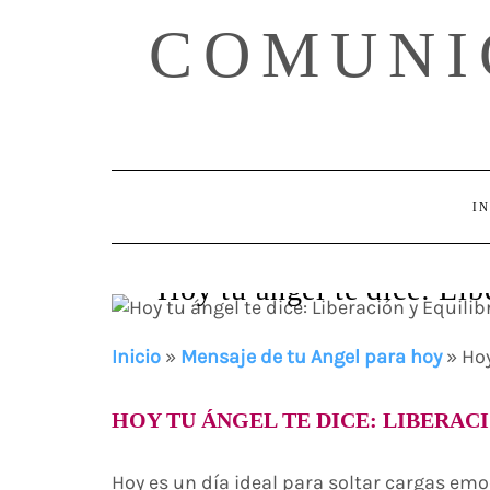
Skip
COMUNI
to
content
IN
Hoy tu ángel te dice: Lib
Inicio
»
Mensaje de tu Angel para hoy
»
Hoy
HOY TU ÁNGEL TE DICE: LIBERAC
Hoy es un día ideal para soltar cargas emoc