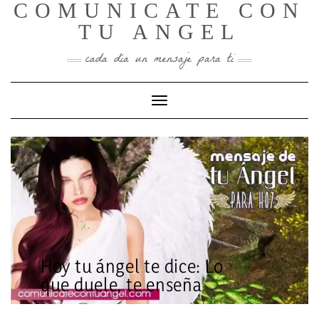
COMUNICATE CON
Skip
to
TU ANGEL
content
cada día un mensaje para ti
Toggle Navigation
Hoy tu ángel te dice: Lo
que duele, te enseña