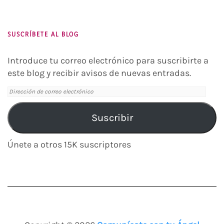
Facebook
Instagram
Twitter
Pinterest
You
Tube
SUSCRÍBETE AL BLOG
Introduce tu correo electrónico para suscribirte a
este blog y recibir avisos de nuevas entradas.
Dirección
de
correo
Suscribir
electrónico
Únete a otros 15K suscriptores