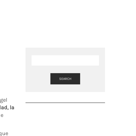
SEARCH
gel
ad, la
ue
 que