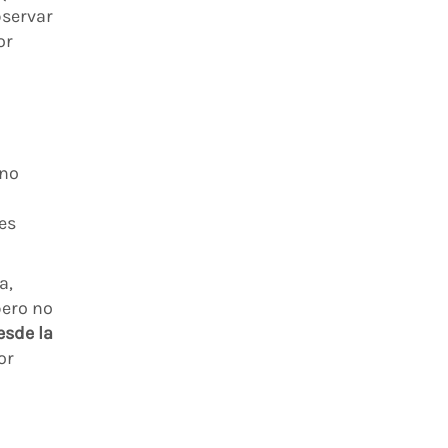
bservar
or
 no
es
a,
pero no
esde la
or