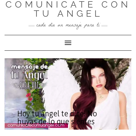
COMUNICATE CON
Skip
to
TU ANGEL
content
cada día un mensaje para ti
Toggle Navigation
Hoy tu ángel te dice: No
huyas de lo que sientes