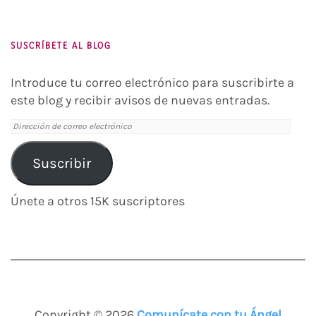
Instagram
Twitter
Pinterest
You
Tube
SUSCRÍBETE AL BLOG
Introduce tu correo electrónico para suscribirte a
este blog y recibir avisos de nuevas entradas.
Dirección
de
correo
Suscribir
electrónico
Únete a otros 15K suscriptores
Copyright © 2026
Comunícate con tu Ángel