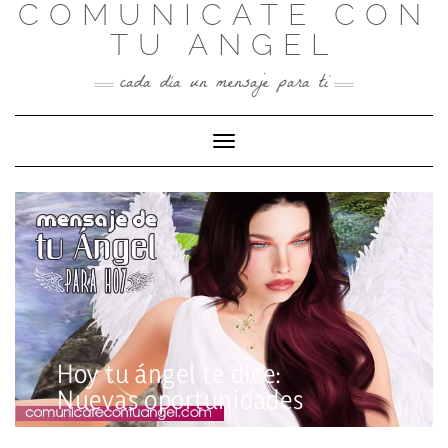
COMUNICATE CON
Skip
to
TU ANGEL
content
cada día un mensaje para ti
Toggle Navigation
Hoy tu ángel te dice:
Nuevas oportunidades