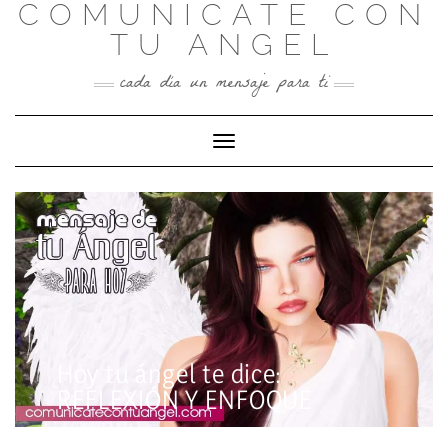
COMUNICATE CON
Skip
to
TU ANGEL
content
cada día un mensaje para ti
Toggle Navigation
Hoy tu ángel te dice:
REFLEXIÓN Y ENFOQUE