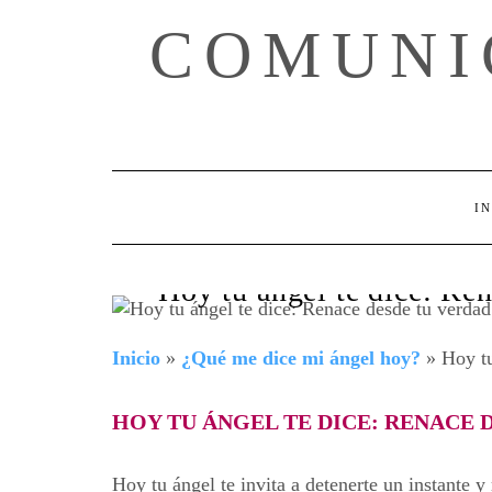
Skip
COMUNI
to
content
IN
Hoy tu ángel te dice: Ren
Inicio
»
¿Qué me dice mi ángel hoy?
»
Hoy tu
HOY TU ÁNGEL TE DICE: RENACE 
Hoy tu ángel te invita a detenerte un instante 