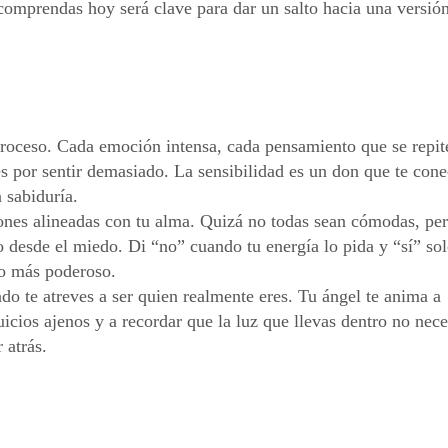
comprendas hoy será clave para dar un salto hacia una versió
proceso. Cada emoción intensa, cada pensamiento que se repite
es por sentir demasiado. La sensibilidad es un don que te con
 sabiduría.
ones alineadas con tu alma. Quizá no todas sean cómodas, per
no desde el miedo. Di “no” cuando tu energía lo pida y “sí” so
do más poderoso.
ndo te atreves a ser quien realmente eres. Tu ángel te anima a
juicios ajenos y a recordar que la luz que llevas dentro no nece
 atrás.