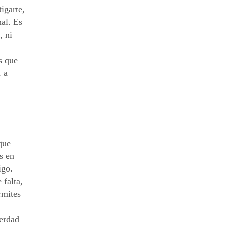
igarte,
nal. Es
, ni
s que
, a
que
s en
igo.
 falta,
rmites
verdad