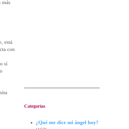
n más
, está
ecta con
o sí
lo
sita
Categorías
¿Qué me dice mi ángel hoy?