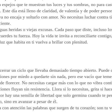
a espejos que te muestran tus luces y tus sombras, no para cast
 Este día está lleno de claridad, de valentía y de poder perso
 no encaja y soltarlo con amor. No necesitas luchar contra ti
ciente.
iguas heridas o viejas excusas. Cada paso que diste, incluso lo
cuerdes tu fuerza. Hoy la vida te invita a reconciliarte contigo
uz que habita en ti vuelva a brillar con plenitud.
cerrar un ciclo que llevaba demasiado tiempo abierto. Puede 
iones por miedo a quedarte sin nada, pero ese vacío que teme
de florecer. No necesitas cargar más con lo que no vibra cont
es fluyan sin resistencia. Llora si lo necesitas, grita si hace
olor hay una semilla de libertad que solo germina cuando te pe
o, sino en avanzar a pesar de él.
a con atención las palabras que surgen de tu corazón; son tu 