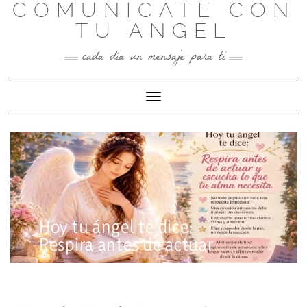
COMUNICATE CON
Skip
to
TU ANGEL
content
cada día un mensaje para ti
Toggle Navigation
Hoy tu ángel te dice:
Respira antes de actuar