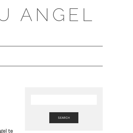
U ANGEL
SEARCH
HERE
SEARCH
gel te