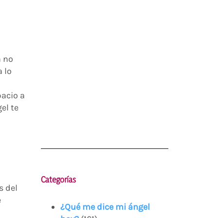
a no
 lo
pacio a
el te
Categorías
s del
e
¿Qué me dice mi ángel