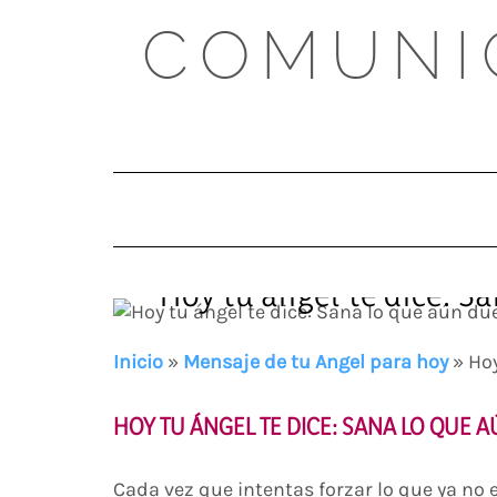
Skip
COMUNI
to
content
Hoy tu ángel te dice: S
Inicio
»
Mensaje de tu Angel para hoy
»
Hoy
HOY TU ÁNGEL TE DICE: SANA LO QUE 
Cada vez que intentas forzar lo que ya no 