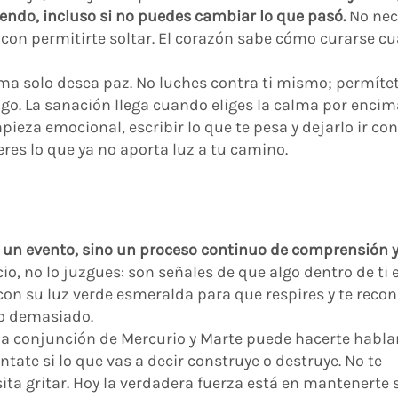
iendo, incluso si no puedes cambiar lo que pasó.
No nec
a con permitirte soltar. El corazón sabe cómo curarse c
lma solo desea paz. No luches contra ti mismo; permíte
tigo. La sanación llega cuando eliges la calma por encim
mpieza emocional, escribir lo que te pesa y dejarlo ir co
beres lo que ya no aporta luz a tu camino.
s un evento, sino un proceso continuo de comprensión 
cio, no lo juzgues: son señales de que algo dentro de ti 
con su luz verde esmeralda para que respires y te recon
do demasiado.
la conjunción de Mercurio y Marte puede hacerte habla
tate si lo que vas a decir construye o destruye. No te
sita gritar. Hoy la verdadera fuerza está en mantenerte 