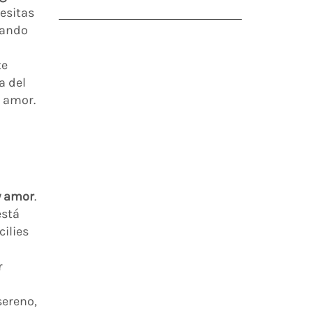
esitas
uando
te
a del
n amor.
y amor
.
está
cilies
r
sereno,