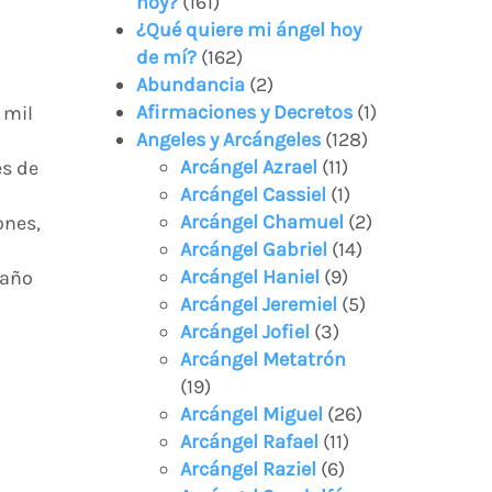
hoy?
(161)
¿Qué quiere mi ángel hoy
de mí?
(162)
Abundancia
(2)
Afirmaciones y Decretos
(1)
 mil
Angeles y Arcángeles
(128)
Arcángel Azrael
(11)
es de
Arcángel Cassiel
(1)
Arcángel Chamuel
(2)
ones,
Arcángel Gabriel
(14)
Arcángel Haniel
(9)
baño
Arcángel Jeremiel
(5)
Arcángel Jofiel
(3)
Arcángel Metatrón
(19)
Arcángel Miguel
(26)
Arcángel Rafael
(11)
Arcángel Raziel
(6)