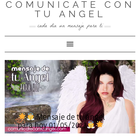
COMUNICATE CON
Skip
to
TU ANGEL
content
cada día un mensaje para ti
Toggle Navigation
Mensaje de tu ángel
para hoy 01/05/2023