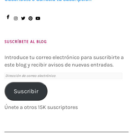
Facebook
Instagram
Twitter
Pinterest
You
Tube
SUSCRÍBETE AL BLOG
Introduce tu correo electrónico para suscribirte a
este blog y recibir avisos de nuevas entradas.
Dirección
de
correo
Suscribir
electrónico
Únete a otros 15K suscriptores