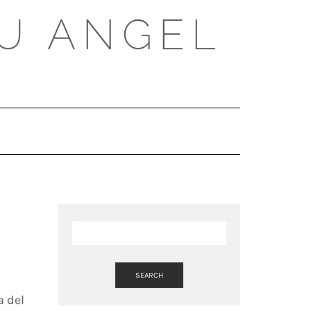
U ANGEL
SEARCH
HERE
SEARCH
a del