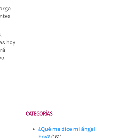
largo
entes
,
as hoy
ará
vo,
CATEGORÍAS
¿Qué me dice mi ángel
hoy?
(161)