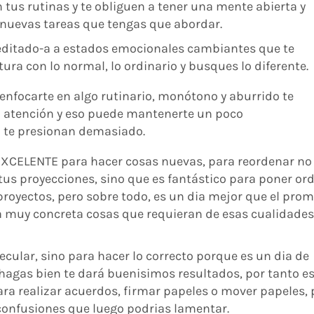
tus rutinas y te obliguen a tener una mente abierta y
 nuevas tareas que tengas que abordar.
editado-a a estados emocionales cambiantes que te
ra con lo normal, lo ordinario y busques lo diferente.
 enfocarte en algo rutinario, monótono y aburrido te
a atención y eso puede mantenerte un poco
si te presionan demasiado.
 EXCELENTE para hacer cosas nuevas, para reordenar no
 tus proyecciones, sino que es fantástico para poner or
 proyectos, pero sobre todo, es un dia mejor que el prom
a muy concreta cosas que requieran de esas cualidades
cular, sino para hacer lo correcto porque es un dia de
e hagas bien te dará buenisimos resultados, por tanto e
ara realizar acuerdos, firmar papeles o mover papeles, 
 confusiones que luego podrias lamentar.