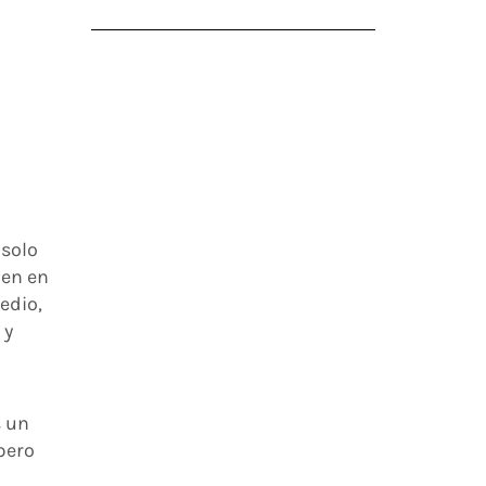
 solo
den en
edio,
 y
s un
pero