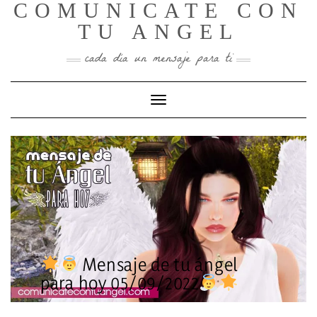
COMUNICATE CON
Skip
to
TU ANGEL
content
cada día un mensaje para ti
Toggle Navigation
Mensaje de tu ángel
para hoy 05/09/2022