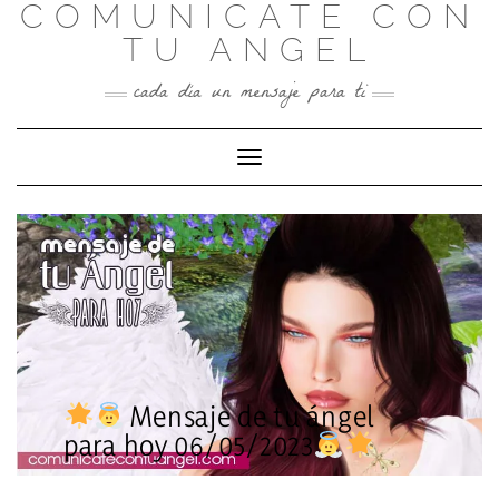
COMUNICATE CON
Skip
to
TU ANGEL
content
cada día un mensaje para ti
Toggle Navigation
Mensaje de tu ángel
para hoy 06/05/2023