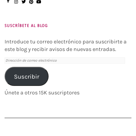
Facebook
Instagram
Twitter
Pinterest
You
Tube
SUSCRÍBETE AL BLOG
Introduce tu correo electrónico para suscribirte a
este blog y recibir avisos de nuevas entradas.
Dirección
de
correo
Suscribir
electrónico
Únete a otros 15K suscriptores