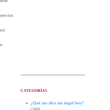
darán
luencias
ien
de
CATEGORÍAS
¿Qué me dice mi ángel hoy?
(160)