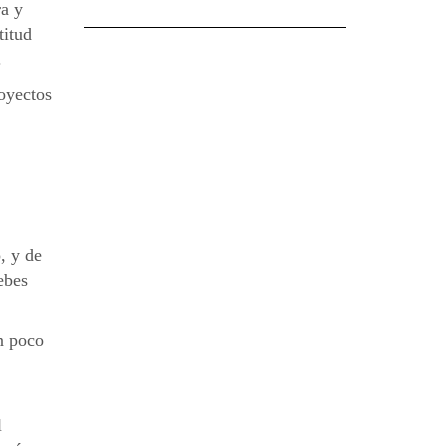
ra y
titud
.
royectos
, y de
ebes
n poco
l