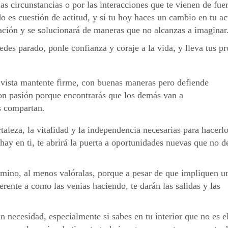
as circunstancias o por las interacciones que te vienen de fue
o es cuestión de actitud, y si tu hoy haces un cambio en tu ac
uación y se solucionará de maneras que no alcanzas a imaginar
des parado, ponle confianza y coraje a la vida, y lleva tus p
e vista mantente firme, con buenas maneras pero defiende
on pasión porque encontrarás que los demás van a
s compartan.
rtaleza, la vitalidad y la independencia necesarias para hacerlo
ay en ti, te abrirá la puerta a oportunidades nuevas que no d
camino, al menos valóralas, porque a pesar de que impliquen u
erente a como las venias haciendo, te darán las salidas y las
in necesidad, especialmente si sabes en tu interior que no es e