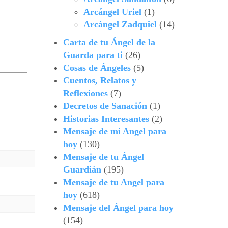
Arcángel Uriel
(1)
Arcángel Zadquiel
(14)
Carta de tu Ángel de la
Guarda para ti
(26)
Cosas de Ángeles
(5)
Cuentos, Relatos y
Reflexiones
(7)
Decretos de Sanación
(1)
Historias Interesantes
(2)
Mensaje de mi Angel para
hoy
(130)
Mensaje de tu Ángel
Guardián
(195)
Mensaje de tu Angel para
hoy
(618)
Mensaje del Ángel para hoy
(154)