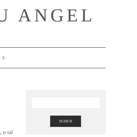
U ANGEL
SEARCH
HERE
SEARCH
 o tal