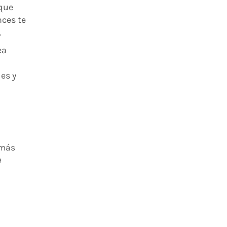
 que
ces te
.
ea
es y
 más
e