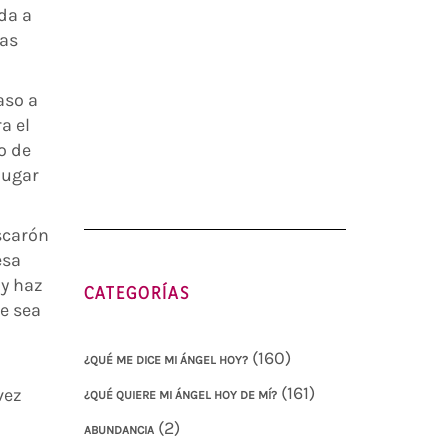
da a
ras
aso a
a el
o de
lugar
scarón
esa
 y haz
CATEGORÍAS
ue sea
(160)
¿QUÉ ME DICE MI ÁNGEL HOY?
(161)
vez
¿QUÉ QUIERE MI ÁNGEL HOY DE MÍ?
(2)
ABUNDANCIA