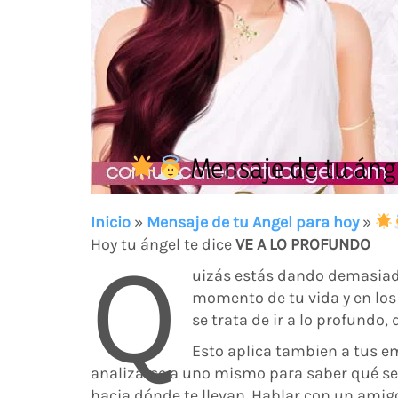
Mensaje de tu áng
Inicio
»
Mensaje de tu Angel para hoy
»
Hoy tu ángel te dice
VE A LO PROFUNDO
Q
uizás estás dando demasiada
momento de tu vida y en los 
se trata de ir a lo profundo
Esto aplica tambien a tus e
analizarse a uno mismo para saber qué se
hacia dónde te llevan. Hablar con un amig