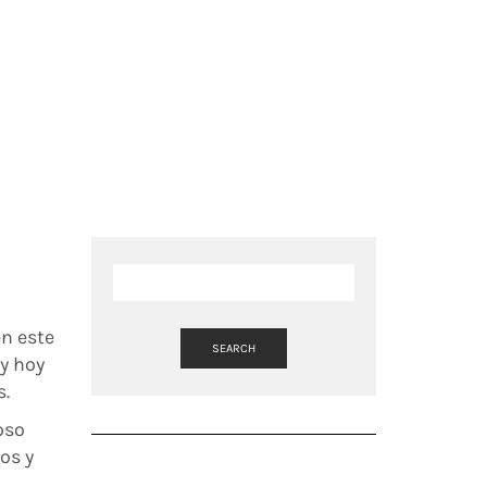
en este
SEARCH
 y hoy
s.
oso
os y