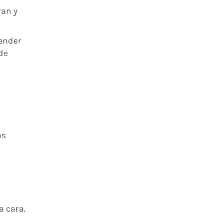
ran y
render
de
os
a cara.