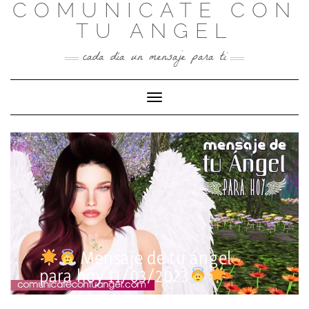
COMUNICATE CON
Skip
to
TU ANGEL
content
cada día un mensaje para ti
Toggle Navigation
Mensaje de tu ángel
para hoy 11/03/2023