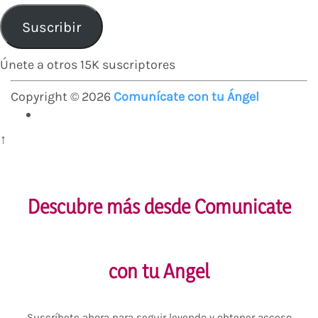
de
correo
Suscribir
electrónico
Únete a otros 15K suscriptores
Copyright © 2026
Comunícate con tu Ángel
↑
Descubre más desde Comunicate
con tu Angel
Suscríbete ahora para seguir leyendo y obtener acceso