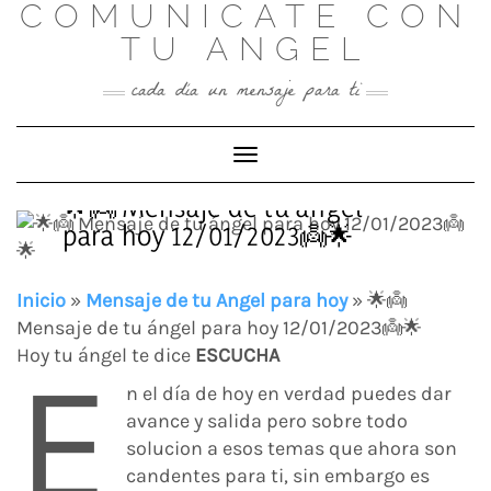
COMUNICATE CON
Skip
to
TU ANGEL
content
cada día un mensaje para ti
Toggle Navigation
🌟👼 Mensaje de tu ángel
para hoy 12/01/2023👼🌟
Inicio
»
Mensaje de tu Angel para hoy
»
🌟👼
Mensaje de tu ángel para hoy 12/01/2023👼🌟
Hoy tu ángel te dice
ESCUCHA
E
n el día de hoy en verdad puedes dar
avance y salida pero sobre todo
solucion a esos temas que ahora son
candentes para ti, sin embargo es