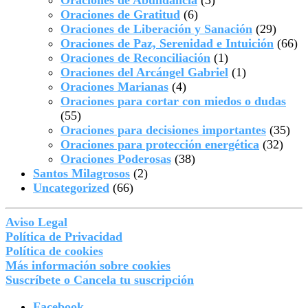
Oraciones de Abundancia
(3)
Oraciones de Gratitud
(6)
Oraciones de Liberación y Sanación
(29)
Oraciones de Paz, Serenidad e Intuición
(66)
Oraciones de Reconciliación
(1)
Oraciones del Arcángel Gabriel
(1)
Oraciones Marianas
(4)
Oraciones para cortar con miedos o dudas
(55)
Oraciones para decisiones importantes
(35)
Oraciones para protección energética
(32)
Oraciones Poderosas
(38)
Santos Milagrosos
(2)
Uncategorized
(66)
Aviso Legal
Política de Privacidad
Política de cookies
Más información sobre cookies
Suscríbete o Cancela tu suscripción
Facebook