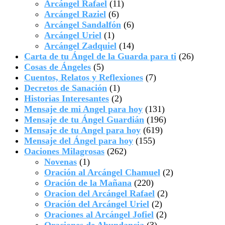
Arcángel Rafael
(11)
Arcángel Raziel
(6)
Arcángel Sandalfón
(6)
Arcángel Uriel
(1)
Arcángel Zadquiel
(14)
Carta de tu Ángel de la Guarda para ti
(26)
Cosas de Ángeles
(5)
Cuentos, Relatos y Reflexiones
(7)
Decretos de Sanación
(1)
Historias Interesantes
(2)
Mensaje de mi Angel para hoy
(131)
Mensaje de tu Ángel Guardián
(196)
Mensaje de tu Angel para hoy
(619)
Mensaje del Ángel para hoy
(155)
Oaciones Milagrosas
(262)
Novenas
(1)
Oración al Arcángel Chamuel
(2)
Oración de la Mañana
(220)
Oracion del Arcángel Rafael
(2)
Oración del Arcángel Uriel
(2)
Oraciones al Arcángel Jofiel
(2)