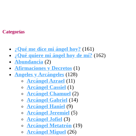
Categorías
¿Qué me dice mi ángel hoy?
(161)
¿Qué quiere mi ángel hoy de mí?
(162)
Abundancia
(2)
Afirmaciones y Decretos
(1)
Angeles y Arcángeles
(128)
Arcángel Azrael
(11)
Arcángel Cassiel
(1)
Arcángel Chamuel
(2)
Arcángel Gabriel
(14)
Arcángel Haniel
(9)
Arcángel Jeremiel
(5)
Arcángel Jofiel
(3)
Arcángel Metatrón
(19)
Arcángel Miguel
(26)