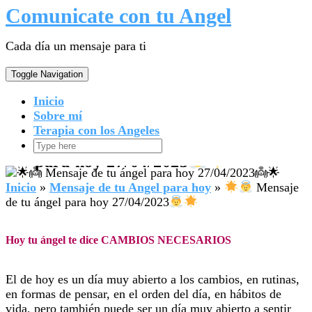
Comunicate con tu Angel
Skip
to
content
Cada día un mensaje para ti
Toggle Navigation
Inicio
Sobre mí
Terapia con los Angeles
Mensaje de tu ángel
Search
here
para hoy 27/04/2023
Inicio
»
Mensaje de tu Angel para hoy
»
Mensaje
de tu ángel para hoy 27/04/2023
Hoy tu ángel te dice CAMBIOS NECESARIOS
El de hoy es un día muy abierto a los cambios, en rutinas,
en formas de pensar, en el orden del día, en hábitos de
vida, pero también puede ser un día muy abierto a sentir