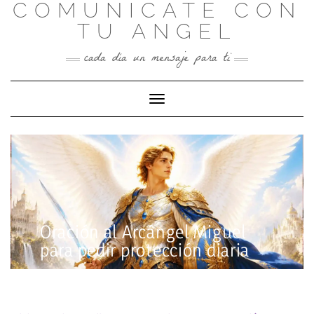
COMUNICATE CON
Skip
to
TU ANGEL
content
cada día un mensaje para ti
Toggle Navigation
Oración al Arcángel Miguel
para pedir protección diaria