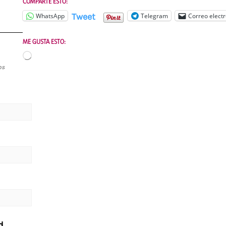
COMPARTE ESTO:
Tweet
WhatsApp
Telegram
Correo electr
ME GUSTA ESTO:
Cargando...
os
d
.