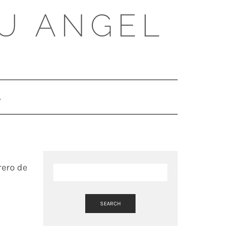
U ANGEL
SEARCH
HERE
rero de
SEARCH