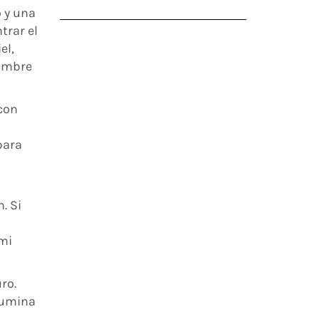
 y una
trar el
el,
dumbre
con
para
. Si
 mi
ro.
ilumina