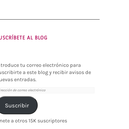
USCRÍBETE AL BLOG
ntroduce tu correo electrónico para
uscribirte a este blog y recibir avisos de
uevas entradas.
irección
e
orreo
Suscribir
lectrónico
nete a otros 15K suscriptores