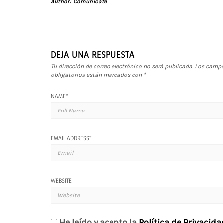
Author:
Comunicate
DEJA UNA RESPUESTA
Tu dirección de correo electrónico no será publicada.
Los camp
obligatorios están marcados con
*
NAME
*
EMAIL ADDRESS
*
WEBSITE
He leído y acepto la
Política de Privacida