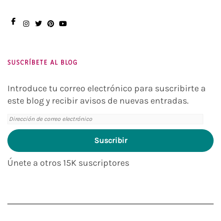
Facebook
Instagram
Twitter
Pinterest
You
Tube
SUSCRÍBETE AL BLOG
Introduce tu correo electrónico para suscribirte a
este blog y recibir avisos de nuevas entradas.
Dirección
de
Suscribir
correo
electrónico
Únete a otros 15K suscriptores