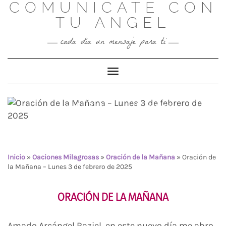
COMUNICATE CON
Skip
to
TU ANGEL
content
cada día un mensaje para ti
Toggle Navigation
Oración de la Mañana –
Lunes 3 de febrero de 2025
Inicio
»
Oaciones Milagrosas
»
Oración de la Mañana
»
Oración de
la Mañana – Lunes 3 de febrero de 2025
ORACIÓN DE LA MAÑANA
Amado Arcángel Raziel, en este nuevo día me abro