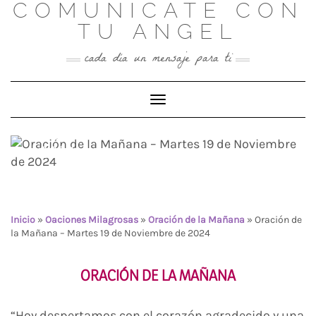
COMUNICATE CON
Skip
to
TU ANGEL
content
cada día un mensaje para ti
Toggle Navigation
Oración de la Mañana –
Martes 19 de Noviembre de
2024
Inicio
»
Oaciones Milagrosas
»
Oración de la Mañana
»
Oración de
la Mañana – Martes 19 de Noviembre de 2024
ORACIÓN DE LA MAÑANA
“Hoy despertamos con el corazón agradecido y una