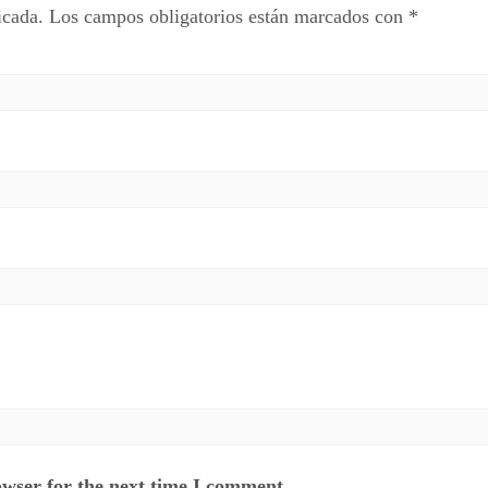
icada.
Los campos obligatorios están marcados con
*
owser for the next time I comment.