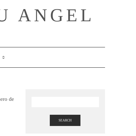
U ANGEL
SEARCH
HERE
ero de
SEARCH