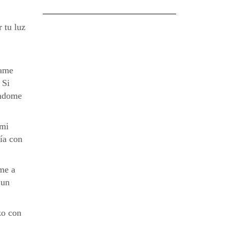
 tu luz
íame
 Si
éndome
 mi
ía con
ame a
 un
zo con