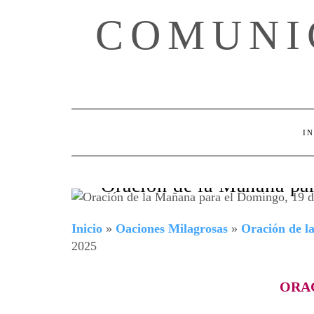
Skip
COMUNI
to
content
IN
Oración de la Mañana pa
Inicio
»
Oaciones Milagrosas
»
Oración de 
2025
ORA