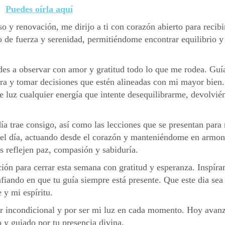
Puedes oírla aquí
y renovación, me dirijo a ti con corazón abierto para recibir
 de fuerza y serenidad, permitiéndome encontrar equilibrio y
es a observar con amor y gratitud todo lo que me rodea. Gu
ra y tomar decisiones que estén alineadas con mi mayor bien.
de luz cualquier energía que intente desequilibrarme, devolvi
ía trae consigo, así como las lecciones que se presentan para
 del día, actuando desde el corazón y manteniéndome en armon
 reflejen paz, compasión y sabiduría.
ón para cerrar esta semana con gratitud y esperanza. Inspír
fiando en que tu guía siempre está presente. Que este dia sea
y mi espíritu.
mor incondicional y por ser mi luz en cada momento. Hoy avan
 y guiado por tu presencia divina.