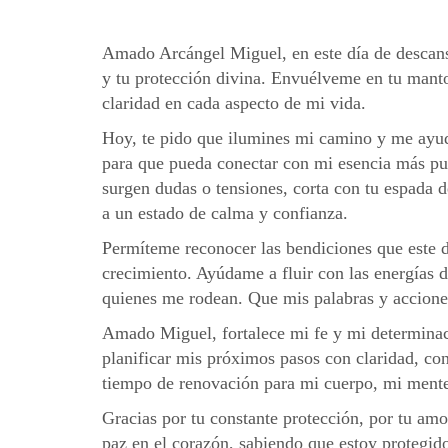
Amado Arcángel Miguel, en este día de descanso 
y tu protección divina. Envuélveme en tu manto
claridad en cada aspecto de mi vida.
Hoy, te pido que ilumines mi camino y me ayud
para que pueda conectar con mi esencia más pu
surgen dudas o tensiones, corta con tu espada 
a un estado de calma y confianza.
Permíteme reconocer las bendiciones que este d
crecimiento. Ayúdame a fluir con las energías
quienes me rodean. Que mis palabras y acciones
Amado Miguel, fortalece mi fe y mi determinaci
planificar mis próximos pasos con claridad, con
tiempo de renovación para mi cuerpo, mi mente 
Gracias por tu constante protección, por tu a
paz en el corazón, sabiendo que estoy protegido