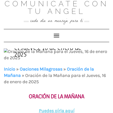
COMUNICATE CON
Skip
to
TU ANGEL
content
cada día un mensaje para ti
Toggle Navigation
Oración de la Mañana para
el Jueves, 16 de enero de
2025
Inicio
»
Oaciones Milagrosas
»
Oración de la
Mañana
»
Oración de la Mañana para el Jueves, 16
de enero de 2025
ORACIÓN DE LA MAÑANA
Puedes oírla aquí