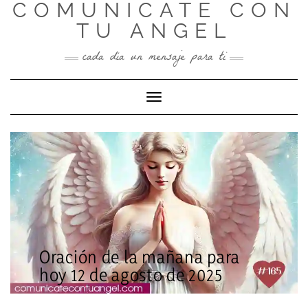
COMUNICATE CON
Skip
to
TU ANGEL
content
cada día un mensaje para ti
Toggle Navigation
Oración de la mañana para
hoy 12 de agosto de 2025