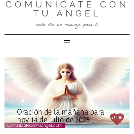
COMUNICATE CON
Skip
to
TU ANGEL
content
cada día un mensaje para ti
Toggle Navigation
Oración de la mañana para
hoy 14 de julio de 2025