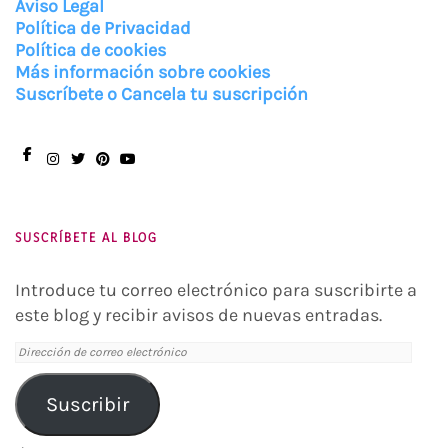
Aviso Legal
Política de Privacidad
Política de cookies
Más información sobre cookies
Suscríbete o Cancela tu suscripción
Facebook
Instagram
Twitter
Pinterest
You
Tube
SUSCRÍBETE AL BLOG
Introduce tu correo electrónico para suscribirte a
este blog y recibir avisos de nuevas entradas.
Dirección
de
correo
Suscribir
electrónico