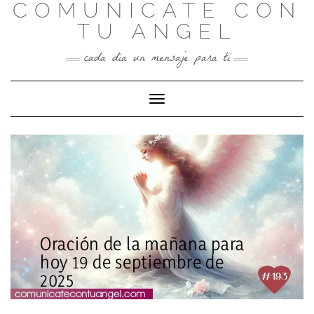
COMUNICATE CON
Skip
to
TU ANGEL
content
cada día un mensaje para ti
Toggle Navigation
Oración de la mañana para
hoy 19 de septiembre de
2025