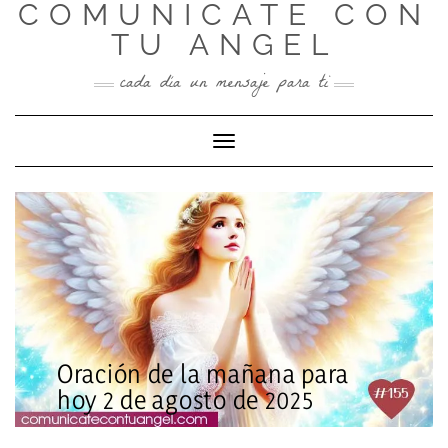
COMUNICATE CON
Skip
to
TU ANGEL
content
cada día un mensaje para ti
Toggle Navigation
Oración de la mañana para
hoy 2 de agosto de 2025