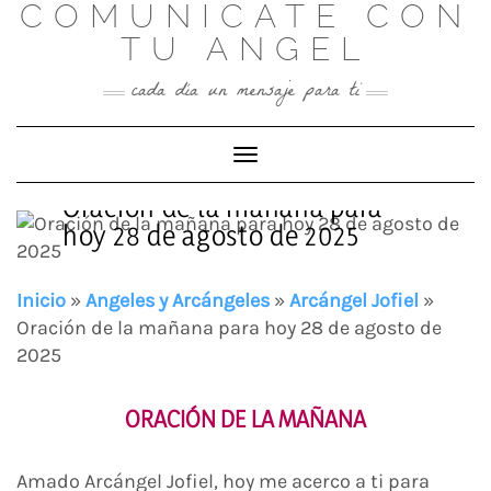
COMUNICATE CON
Skip
to
TU ANGEL
content
cada día un mensaje para ti
Toggle Navigation
Oración de la mañana para
hoy 28 de agosto de 2025
Inicio
»
Angeles y Arcángeles
»
Arcángel Jofiel
»
Oración de la mañana para hoy 28 de agosto de
2025
ORACIÓN DE LA MAÑANA
Amado Arcángel Jofiel, hoy me acerco a ti para