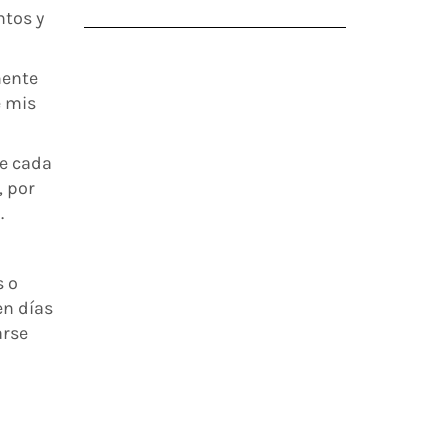
ntos y
mente
e mis
ue cada
, por
.
s o
en días
arse