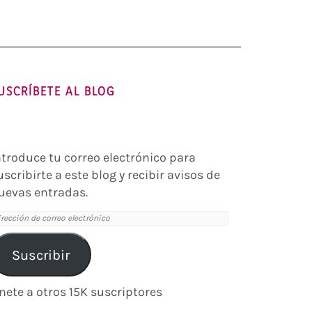
USCRÍBETE AL BLOG
ntroduce tu correo electrónico para
uscribirte a este blog y recibir avisos de
uevas entradas.
irección
e
orreo
Suscribir
lectrónico
nete a otros 15K suscriptores