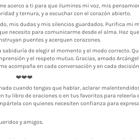
e acerco a ti para que ilumines mi voz, mis pensamie
idad y ternura, y a escuchar con el corazón abierto.
do, mis dudas y mis silencios guardados. Purifica mi 
d que necesito para comunicarme desde el alma. Haz qu
onstruyan puentes y acerquen corazones.
la sabiduría de elegir el momento y el modo correcto. Q
mprensión y el respeto mutuo. Gracias, amado Arcángel
z me acompaña en cada conversación y en cada decisión
❤️❤️❤️
ornada cuando tengas que hablar, aclarar malentendido
 tu libro de oraciones o en tus favoritos para releerla 
pártela con quienes necesiten confianza para expres
ueridos y amigos.