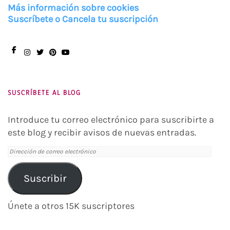
Más información sobre cookies
Suscríbete o Cancela tu suscripción
Facebook
Instagram
Twitter
Pinterest
You
Tube
SUSCRÍBETE AL BLOG
Introduce tu correo electrónico para suscribirte a
este blog y recibir avisos de nuevas entradas.
Dirección
de
correo
Suscribir
electrónico
Únete a otros 15K suscriptores