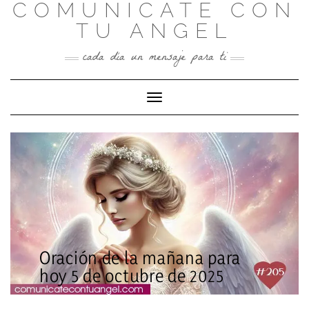
COMUNICATE CON
Skip
to
TU ANGEL
content
cada día un mensaje para ti
Toggle Navigation
Oración de la mañana para
hoy 5 de octubre de 2025