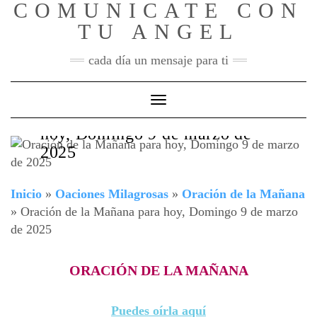
COMUNICATE CON
Skip
to
TU ANGEL
content
cada día un mensaje para ti
Toggle Navigation
Oración de la Mañana para
hoy, Domingo 9 de marzo de
2025
Inicio
»
Oaciones Milagrosas
»
Oración de la Mañana
»
Oración de la Mañana para hoy, Domingo 9 de marzo
de 2025
ORACIÓN DE LA MAÑANA
Puedes oírla aquí