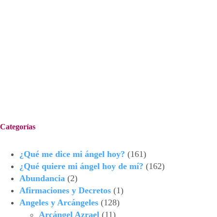
Categorías
¿Qué me dice mi ángel hoy?
(161)
¿Qué quiere mi ángel hoy de mí?
(162)
Abundancia
(2)
Afirmaciones y Decretos
(1)
Angeles y Arcángeles
(128)
Arcángel Azrael
(11)