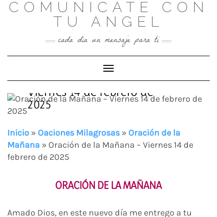
COMUNICATE CON
Skip
to
TU ANGEL
content
cada día un mensaje para ti
Toggle Navigation
Oración de la Mañana –
Viernes 14 de febrero de
2025
Inicio
»
Oaciones Milagrosas
»
Oración de la
Mañana
»
Oración de la Mañana – Viernes 14 de
febrero de 2025
ORACIÓN DE LA MAÑANA
Amado Dios, en este nuevo día me entrego a tu