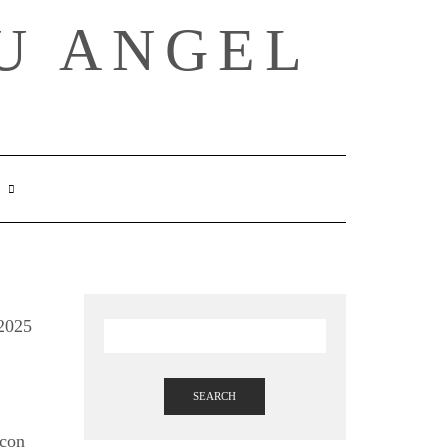
U ANGEL
SEARCH
HERE
 2025
SEARCH
 con