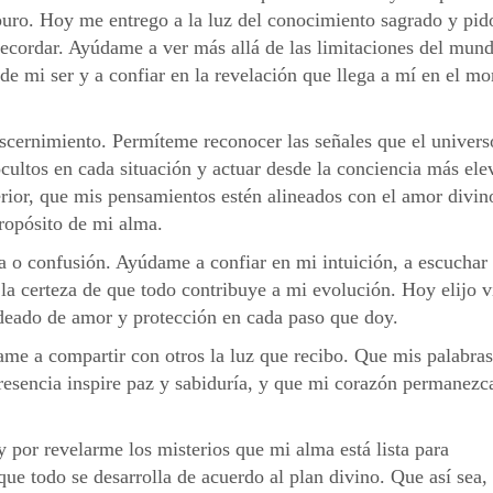
uro. Hoy me entrego a la luz del conocimiento sagrado y pid
ecordar. Ayúdame a ver más allá de las limitaciones del mun
 de mi ser y a confiar en la revelación que llega a mí en el m
iscernimiento. Permíteme reconocer las señales que el univers
cultos en cada situación y actuar desde la conciencia más ele
erior, que mis pensamientos estén alineados con el amor divin
propósito de mi alma.
 o confusión. Ayúdame a confiar en mi intuición, a escuchar 
 la certeza de que todo contribuye a mi evolución. Hoy elijo v
odeado de amor y protección en cada paso que doy.
me a compartir con otros la luz que recibo. Que mis palabra
presencia inspire paz y sabiduría, y que mi corazón permanezc
y por revelarme los misterios que mi alma está lista para
e todo se desarrolla de acuerdo al plan divino. Que así sea, 