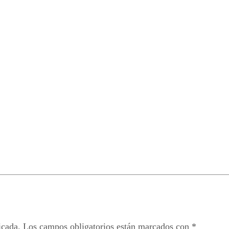
icada.
Los campos obligatorios están marcados con
*