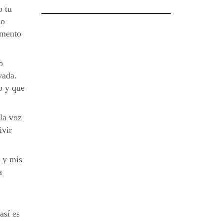
o tu
do
omento
o
vada.
o y que
la voz
ivir
s y mis
a
así es