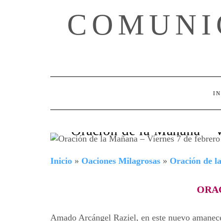
Skip
COMUNI
to
content
IN
Oración de la Mañana – V
Inicio
»
Oaciones Milagrosas
»
Oración de 
ORA
Amado Arcángel Raziel, en este nuevo amanecer