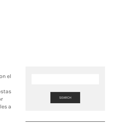
on el
estas
or
SEARCH
les a