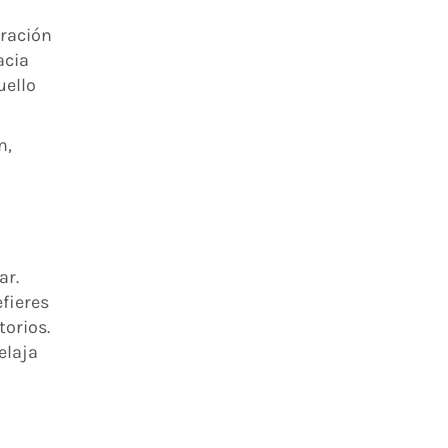
bración
acia
uello
n,
ar.
efieres
orios.
elaja