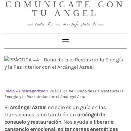
COMUNICATE CON
Skip
to
TU ANGEL
content
cada día un mensaje para ti
PRÁCTICA #4 – Baño de
Toggle Navigation
Luz: Restaurar la Energía y
la Paz Interior con el
Arcángel Azrael
Inicio
»
Uncategorized
»
PRÁCTICA #4 – Baño de Luz: Restaurar la
Energía y la Paz Interior con el Arcángel Azrael
El
Arcángel Azrael
no solo es un guía en las
transiciones, sino también un
arcángel de
consuelo y restauración
. Nos ayuda a
liberar el
cansancio emocional, soltar cargas energéticas