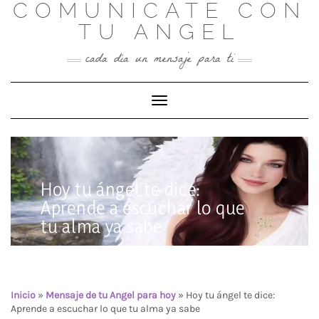
COMUNICATE CON
Skip
to
TU ANGEL
content
cada día un mensaje para ti
Toggle Navigation
Hoy tu ángel te dice:
Aprende a escuchar lo que
tu alma ya sabe
Inicio
»
Mensaje de tu Angel para hoy
»
Hoy tu ángel te dice:
Aprende a escuchar lo que tu alma ya sabe