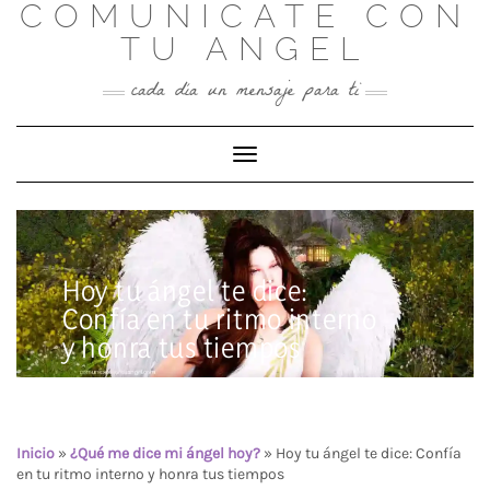
COMUNICATE CON
Skip
to
TU ANGEL
content
cada día un mensaje para ti
Toggle Navigation
Hoy tu ángel te dice:
Confía en tu ritmo interno
y honra tus tiempos
Inicio
»
¿Qué me dice mi ángel hoy?
»
Hoy tu ángel te dice: Confía
en tu ritmo interno y honra tus tiempos