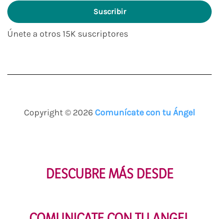
de
Suscribir
correo
electrónico
Únete a otros 15K suscriptores
Copyright © 2026
Comunícate con tu Ángel
DESCUBRE MÁS DESDE
COMUNICATE CON TU ANGEL